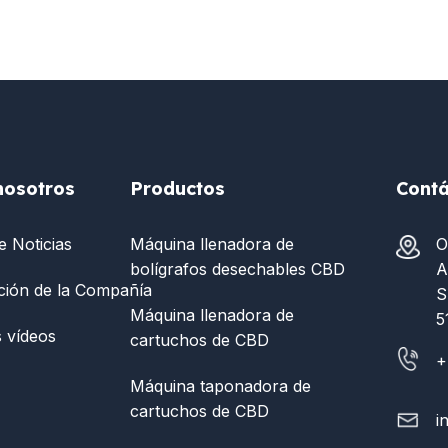
nosotros
Productos
Contá
e Noticias
Máquina llenadora de
O
bolígrafos desechables CBD
A
ción de la Compañía
S
Máquina llenadora de
5
 vídeos
cartuchos de CBD
+
Máquina taponadora de
cartuchos de CBD
i