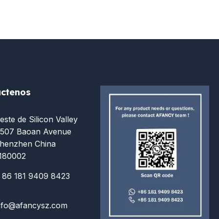
ctenos
este de Silicon Valley
507 Baoan Avenue
henzhen China
180002
 86 181 9409 8423
nfo@afancysz.com