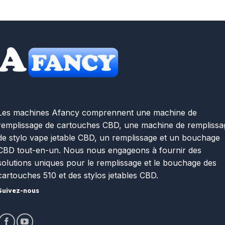
Les machines Afancy comprennent une machine de
remplissage de cartouches CBD, une machine de remplissa
de stylo vape jetable CBD, un remplissage et un bouchage
CBD tout-en-un. Nous nous engageons à fournir des
solutions uniques pour le remplissage et le bouchage des
cartouches 510 et des stylos jetables CBD.
Suivez-nous