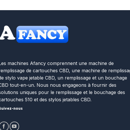
Les machines Afancy comprennent une machine de
remplissage de cartouches CBD, une machine de remplissa
de stylo vape jetable CBD, un remplissage et un bouchage
CBD tout-en-un. Nous nous engageons à fournir des
solutions uniques pour le remplissage et le bouchage des
cartouches 510 et des stylos jetables CBD.
Suivez-nous