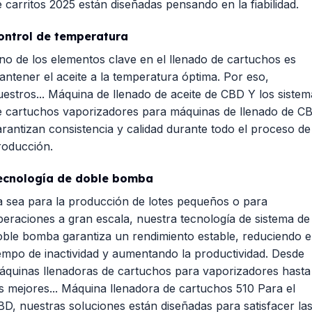
e carritos 2025 están diseñadas pensando en la fiabilidad.
ontrol de temperatura
no de los elementos clave en el llenado de cartuchos es
antener el aceite a la temperatura óptima. Por eso,
uestros...
Máquina de llenado de aceite de CBD
Y los sistem
e cartuchos vaporizadores para máquinas de llenado de C
arantizan consistencia y calidad durante todo el proceso de
roducción.
ecnología de doble bomba
a sea para la producción de lotes pequeños o para
peraciones a gran escala, nuestra tecnología de sistema de
oble bomba garantiza un rendimiento estable, reduciendo e
iempo de inactividad y aumentando la productividad. Desde
áquinas llenadoras de cartuchos para vaporizadores hasta
s mejores...
Máquina llenadora de cartuchos 510
Para el
BD, nuestras soluciones están diseñadas para satisfacer la