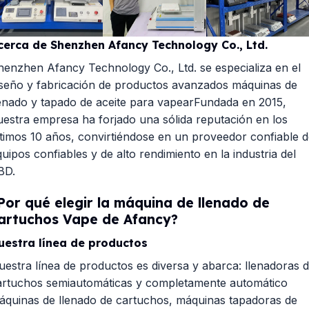
cerca de Shenzhen Afancy Technology Co., Ltd.
henzhen Afancy Technology Co., Ltd
. se especializa en el
iseño y fabricación de productos avanzados
máquinas de
lenado y tapado de aceite para vapear
Fundada en 2015,
uestra empresa ha forjado una sólida reputación en los
ltimos 10 años, convirtiéndose en un proveedor confiable 
uipos confiables y de alto rendimiento en la industria del
BD.
Por qué elegir la máquina de llenado de
artuchos Vape de Afancy?
uestra línea de productos
uestra línea de productos es diversa y abarca:
llenadoras 
artuchos semiautomáticas
y completamente automático
áquinas de llenado de cartuchos
, máquinas tapadoras de