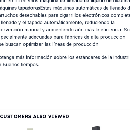
ambién ofrecemos
máquina de llenado de líquido de nicotina
áquinas tapadoras
Estas máquinas automáticas de llenado 
artuchos desechables para cigarrillos electrónicos complet
l llenado y el tapado automáticamente, reduciendo la
ntervención manual y aumentando aún más la eficiencia. S
specialmente adecuadas para fábricas de alta producción
ue buscan optimizar las líneas de producción.
btenga más información sobre los estándares de la industri
n
Buenos tiempos.
CUSTOMERS ALSO VIEWED