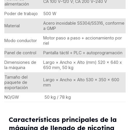
CA 100 V–120 V; CA 200 V–240 V
alimentación
Poder de trabajo
500 W
Acero inoxidable SS304/SS316, conforme
Material
a GMP
Motor paso a paso + accionamiento por
Modo conductor
riel
Panel de control
Pantalla táctil + PLC + autoprogramación
Dimensiones de
Largo × Ancho × Alto (mm) 520 x 640 x
la máquina
650 mm, 50 kg
Tamaño del
Largo × Ancho × Alto 530 × 350 × 600
paquete de
mm
exportación
NO/GW
50 kg / 78 kg
Características principales de la
máquina de llenado de nicotina