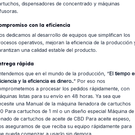
artuchos, dispensadores de concentrado y máquinas
fusoras.
ompromiso con la eficiencia
os dedicamos al desarrollo de equipos que simplifican los
rocesos operativos, mejoran la eficiencia de la producción 
arantizan una calidad estable del producto.
ntrega rápida
ntendemos que en el mundo de la producción, “
El tiempo e
iciencia y la eficiencia es dinero.
.” Por eso nos
omprometemos a procesar los pedidos rápidamente, con
áquinas listas para su envío en 48 horas. Ya sea que
ecesite una
Manual de la máquina llenadora de cartuchos
10
Para cartuchos de 1 ml o un diseño especial
Máquina de
lenado de cartuchos de aceite de CBD
Para aceite espeso,
os aseguramos de que reciba su equipo rápidamente para
ue pueda comenzar a usarlo sin demora.