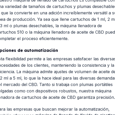
uestro
máquina de llenado de cartuchos
Es compatible co
na variedad de tamaños de cartuchos y plumas desechable
 que la convierte en una adición increíblemente versátil a s
ínea de producción. Ya sea que llene cartuchos de 1 ml, 2 m
 3 ml o plumas desechables, la máquina llenadora de
artuchos 510 o la máquina llenadora de aceite de CBD pue
ompletar el proceso eficientemente.
pciones de automatización
ta flexibilidad permite a las empresas satisfacer las diversa
ecesidades de los clientes, manteniendo la consistencia y la
ficiencia. La máquina admite ajustes de volumen de aceite d
,2 ml a 5 ml, lo que la hace ideal para las diversas demanda
el mercado del CBD. Tanto si trabaja con plumas portátiles
elgadas como con dispositivos robustos, nuestra máquina
lenadora de cartuchos de aceite de CBD garantiza precisión.
ara las empresas que buscan mejorar la automatización,