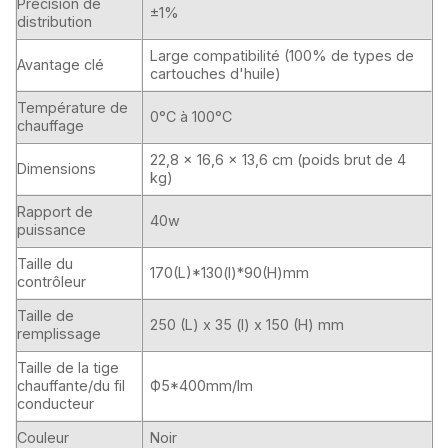
Précision de
±1%
distribution
Large compatibilité (100% de types de
Avantage clé
cartouches d'huile)
Température de
0°C à 100°C
chauffage
22,8 × 16,6 × 13,6 cm (poids brut de 4
Dimensions
kg)
Rapport de
40w
puissance
Taille du
170(L)*130(l)*90(H)mm
contrôleur
Taille de
250 (L) x 35 (l) x 150 (H) mm
remplissage
Taille de la tige
chauffante/du fil
Ф5*400mm/lm
conducteur
Couleur
Noir