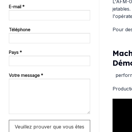
L'AFM-07
E-mail *
jetables.
l'opérat
Pour des 
Téléphone
Mach
Pays *
Démo
performa
Votre message *
Producti
Veuillez prouver que vous êtes