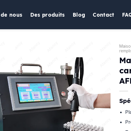
 de nous
Des produits
Blog
Contact
FA
Maiso
rempl
Ma
ca
AF
Spé
Pl
Pr