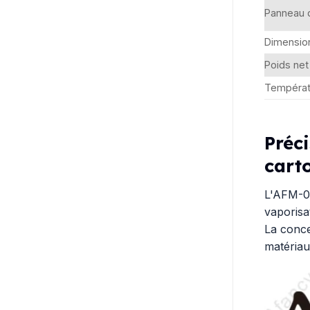
Panneau 
Dimensio
Poids net
Températ
Préc
cart
L'AFM-07
vaporisa
La conce
matériau