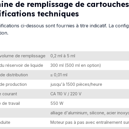
ine de remplissage de cartouche
ifications techniques
ifications ci-dessous sont fournies à titre indicatif. La conf
tion.
 volume de remplissage
0,2 ml à 5 ml
du réservoir de liquide
300 ml (500 ml en option)
de distribution
≤ 0,01 ml
de production
jusqu'à 1500 pièces/heure
e courant
CA 110 V / 220 V
 de travail
550 W
alliage d'aluminium, silicone, acier inox
duite
Moteur pas à pas avec entraînement sur r