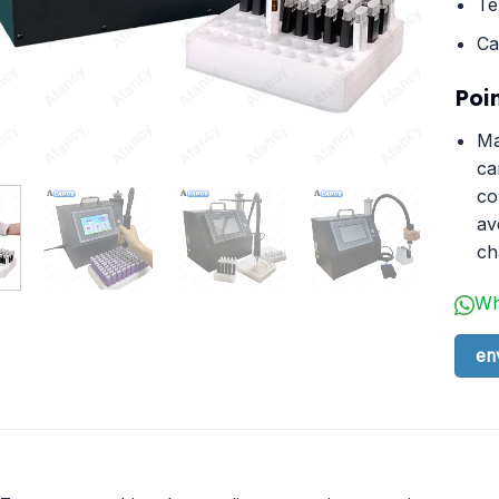
Te
Ca
Poin
Ma
ca
co
av
ch
Wh
en