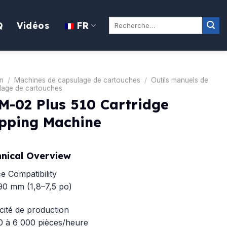
Rechercher:
Q
Vidéos
FR
n
/
Machines de capsulage de cartouches
/
Outils manuels de
lage de cartouches
M-02 Plus 510 Cartridge
pping Machine
nical Overview
e Compatibility
90 mm (1,8–7,5 po)
ité de production
0 à 6 000 pièces/heure