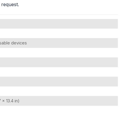
 request.
osable devices
× 13.4 in)