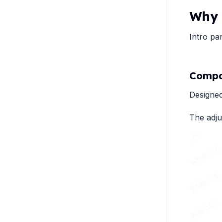
Why 
Intro pa
Compat
Designed
The adju