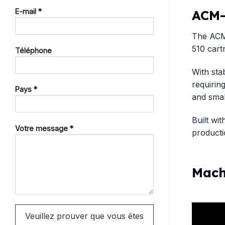
E-mail *
ACM-
The ACM-
510 cart
Téléphone
With sta
requirin
Pays *
and smal
Built wi
Votre message *
producti
Mach
Veuillez prouver que vous êtes