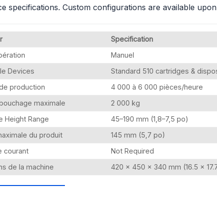
e specifications. Custom configurations are available upon
r
Specification
pération
Manuel
le Devices
Standard 510 cartridges & disp
de production
4 000 à 6 000 pièces/heure
 bouchage maximale
2 000 kg
e Height Range
45–190 mm (1,8–7,5 po)
aximale du produit
145 mm (5,7 po)
e courant
Not Required
ns de la machine
420 × 450 × 340 mm (16.5 × 17.7 