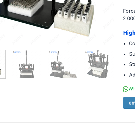
Forc
2 00
High
Co
Su
St
Ad
Wh
en