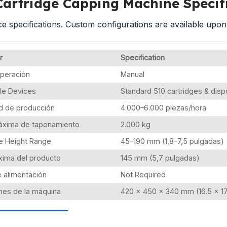
Cartridge Capping Machine Specif
e specifications. Custom configurations are available upon
r
Specification
operación
Manual
le Devices
Standard 510 cartridges & dis
d de producción
4.000–6.000 piezas/hora
áxima de taponamiento
2.000 kg
e Height Range
45–190 mm (1,8–7,5 pulgadas)
xima del producto
145 mm (5,7 pulgadas)
 alimentación
Not Required
nes de la máquina
420 × 450 × 340 mm (16.5 × 17.