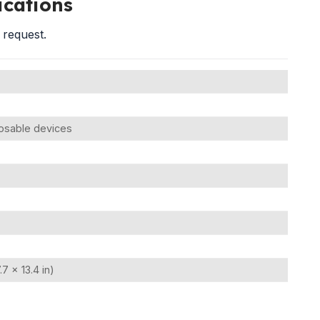
ications
 request.
posable devices
7 × 13.4 in)