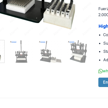
Fuer
2.00
High
Co
Su
St
Ad
wh
En