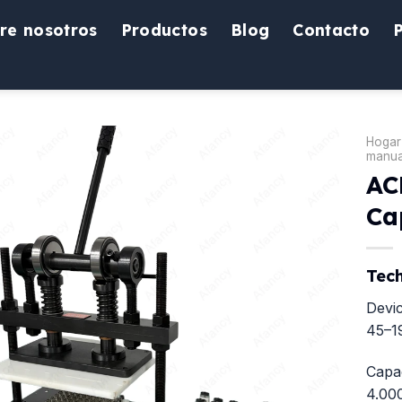
re nosotros
Productos
Blog
Contacto
Hogar
manua
AC
Ca
Tech
Devic
45–1
Capa
4.00