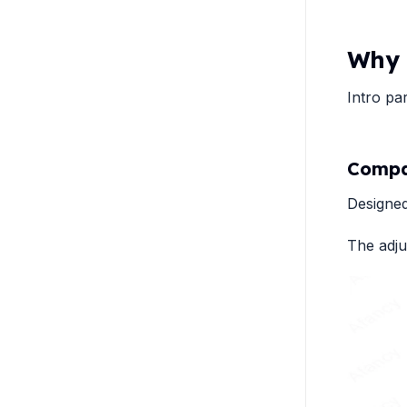
Why 
Intro pa
Compat
Designed
The adju