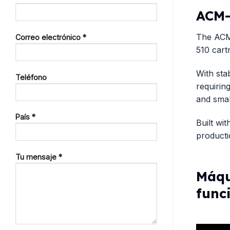
ACM-
The ACM-
Correo electrónico *
510 cart
With sta
Teléfono
requirin
and smal
País *
Built wi
producti
Tu mensaje *
Máqu
func