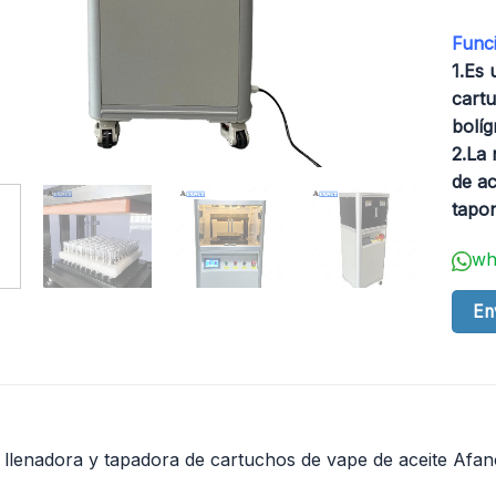
Funci
1.Es 
cartu
bolíg
2.La 
de a
tapon
wh
En
 llenadora y tapadora de cartuchos de vape de aceite Af