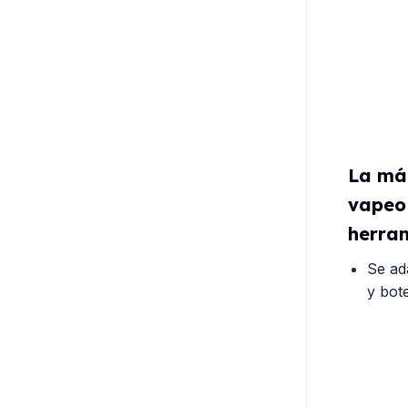
La má
vapeo
herram
Se ad
y bot