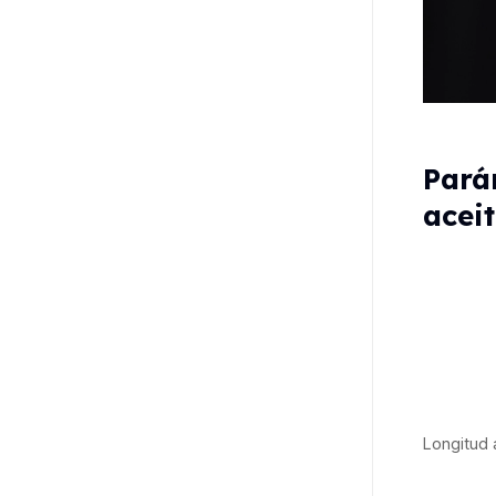
Pará
acei
Longitud 