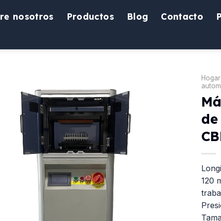
re nosotros
Productos
Blog
Contacto
Hogar
autom
Má
de
CB
Longi
120 
traba
Presi
Tamañ