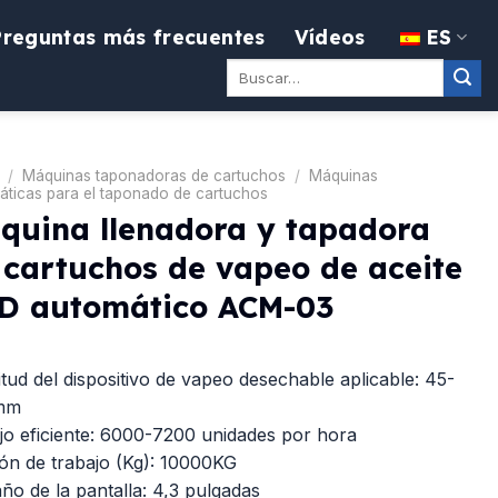
Preguntas más frecuentes
Vídeos
ES
Buscar:
/
Máquinas taponadoras de cartuchos
/
Máquinas
áticas para el taponado de cartuchos
quina llenadora y tapadora
 cartuchos de vapeo de aceite
D automático ACM-03
tud del dispositivo de vapeo desechable aplicable: 45-
mm
jo eficiente: 6000-7200 unidades por hora
ón de trabajo (Kg): 10000KG
o de la pantalla: 4,3 pulgadas