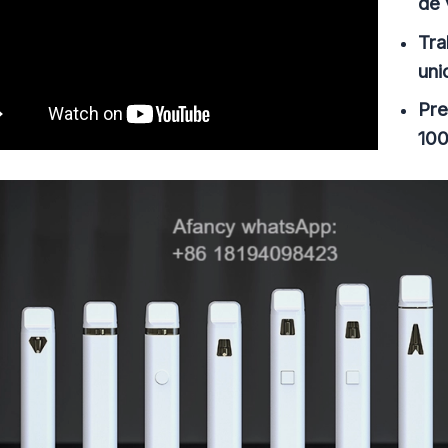
de
Tra
uni
Pre
10