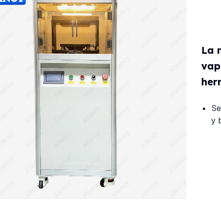
La 
vap
her
Se
y 