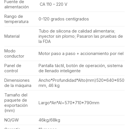
Fuente de
CA 110 – 220 V
alimentación
Rango de
0-120 grados centígrados
temperatura
Tubo de silicona de calidad alimentaria;
Material
inyector sin plomo; Pasaron las pruebas de
la FDA
Modo
Motor paso a paso + accionamiento por riel
conductor
Panel de
Pantalla táctil, botón de operación, sistema
control
de llenado inteligente
Dimensiones
Ancho*Profundidad*Alto(mm)520*640*650
de la máquina
mm, 46 kg
Tamaño del
paquete de
Largo*An*Al=570*710*790mm
exportación
(mm)
NO/GW
46kg/68kg